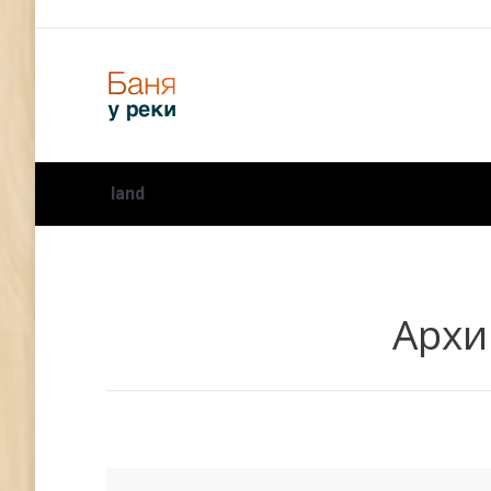
land
Архи