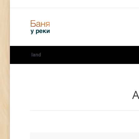
land
А