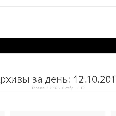
рхивы за день:
12.10.20
Вы здесь:
Главная
2016
Октябрь
12