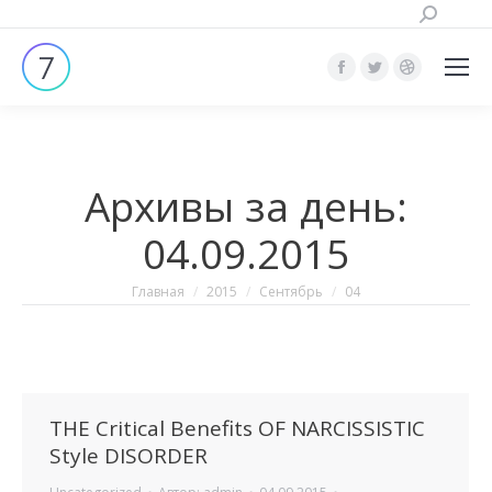
Поиск:
Страница
Страница
Страница
Facebook
Twitter
Dribbble
открывается
открывается
открывает
в
в
в
Архивы за день:
новом
новом
новом
окне
окне
окне
04.09.2015
Вы здесь:
Главная
2015
Сентябрь
04
THE Critical Benefits OF NARCISSISTIC
Style DISORDER