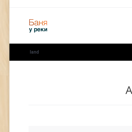
land
А