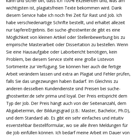
kann und sicher bin, dass ich 100% exzellenten und, was am
wichtigsten ist, plagiatsfreien Texte bekommen wird. Dank
diesem Service habe ich noch frei Zeit für Rast und Job. Ich
habe verschiedenartige Schrifte bestellt, und erhaltet allezeit
nur tapfereErgebnis. Bei suche-ghostwriter.de gibt es eine
Möglichkeit von kleinen Artikel oder Stellenbewerbung bis zu
empirische Masterarbeit oder Dissertation zu bestellen. Wenn
Sie eine Hausaufgabe oder Laborbericht benötigen, kein
Problem, bei diesem Service steht eine große Listevon
Sortimente zur Verfügung. Sie können hier auch die fertige
Arbeit verändern lassen und extra an Plagiat und Fehler prüfen,
falls Sie das ungezwungen haben Badarf. Im Gleichnis zu
anderen desselben Kundendienste sind Preisen bei suche-
ghostwriter.de sehr prima und loyal. Der Preis entspricht dem
Typ der Job. Der Preis hängt auch von der Seitenanzahl, dem
Abgabetermin, der Bildungsgrad (z.B.: Master, Bachelor, Ph.D),
und dem Standard ab. Es gibt ein sehr einfaches und intuitiv
esverstehbar Bestellformular, wo sie alle ihren Meldungen für
die Job einfüllen können. Ich bedarf meine Arbeit im Dauer von