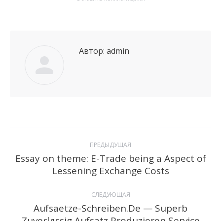
Автор:
admin
Навигация
ПРЕДЫДУЩАЯ
по
Essay on theme: E-Trade being a Aspect of
Предыдущая
Lessening Exchange Costs
записям
запись:
СЛЕДУЮЩАЯ
Aufsaetze-Schreiben.De — Superb
Следующая
Zuverlдssig Aufsatz Produzieren Service