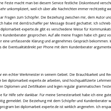
che Feste macht man bei diesem Service festliche Diskonteund versch
r unkompliziert, weil ich über alle Nachrichten immer rechtzeitig we
paar Fragen zum Schöpfer. Die Beziehung zwischen mir, dem Autor u
ch habe mit demErschaffer per Message Board gechattet. Ich schrieb
ei diplomarbeit-experte.de gibt es verschiedene Weise für Kommunika
em Kundenberater gesprochen. Auf alle meine Fragen habe ich ganz v
mmer eine umfassende Klärung und angenehmes Gespräch bekommen. I
es die Eventualitätdirekt per Phone mit dem Kundenberater argumentie
ar ein echter Werkmeister in seinem Gebiet. Die Brauchbarkeit und Re
e bei diplomarbeit-experte.de arbeiten, sind hochqualifizierte Lehrmeis
en Diplomen und Zertifikaten und legen regulär grammatischen Teste
e für Hilfe sehr dankbar. Für meine Semesterarbeit habe ich eine gu
tzeitig gemeldet. Die Beziehung mit dem Schöpfer und Kundenberate
program bei diplomarbeit-experte.de ist wirklich angenehm. Ich ers