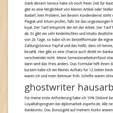
Dank diesem Service habe ich noch freier Zeit für Ras
gibt es eine Möglichkeit von kleinen Artikel oder Ste
Badarf, kein Problem, bei diesem Kundendienst steht e
Plagiat und Irrtum prüfen, falls Sie das ungezwungen 
loyal. Der Tarif entspricht der Art der Arbeit. Der Ta
ab. Es gibt ein sehr kinderleichtes und intuitiv deutli
von 20 Tage, so habe ich im Bestellformular die eigne
ZahlungsService PayPal und das heißt, dass ich kenne,
bezahlt. Hier gibt es eine Chance auch direkt im Ban
verschwindet nicht. Meine Semesterarbeitumfasst etwa
dann wird das Preis anders. Das Formular hilft ihnen
kurzem habe ich ein kleines Aufsatz für 12 Seiten beste
waren ich und mein Betreuer froh. Schrifte waren o
ghostwriter hausarb
Für meine erste Anforderung habe ich 10% Diskont be
Loyalitätsprogram bei diplomarbeit-experte.de. Alle 
Bankkonto. Das Bonusgeld auf meinem Konto anwende i