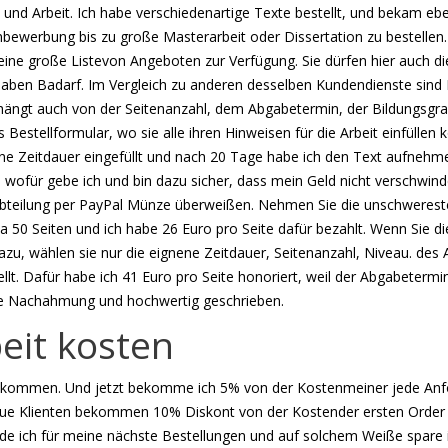
t und Arbeit. Ich habe verschiedenartige Texte bestellt, und bekam eb
llenbewerbung bis zu große Masterarbeit oder Dissertation zu bestelle
ine große Listevon Angeboten zur Verfügung. Sie dürfen hier auch di
haben Badarf. Im Vergleich zu anderen desselben Kundendienste sind P
rif hängt auch von der Seitenanzahl, dem Abgabetermin, der Bildungsgr
ches Bestellformular, wo sie alle ihren Hinweisen für die Arbeit einfül
ne Zeitdauer eingefüllt und nach 20 Tage habe ich den Text aufnehme
 wofür gebe ich und bin dazu sicher, dass mein Geld nicht verschwin
kabteilung per PayPal Münze überweißen. Nehmen Sie die unschwereste 
 50 Seiten und ich habe 26 Euro pro Seite dafür bezahlt. Wenn Sie di
 dazu, wählen sie nur die eignene Zeitdauer, Seitenanzahl, Niveau. d
llt. Dafür habe ich 41 Euro pro Seite honoriert, weil der Abgabetermin
hne Nachahmung und hochwertig geschrieben.
eit kosten
kommen. Und jetzt bekomme ich 5% von der Kostenmeiner jede Anford
neue Klienten bekommen 10% Diskont von der Kostender ersten Order 
ch für meine nächste Bestellungen und auf solchem Weiße spare ich