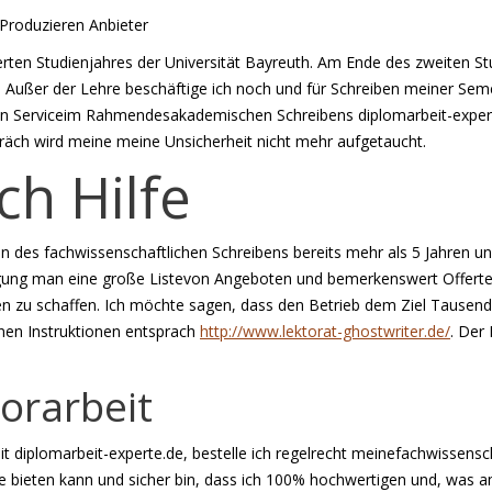
roduzieren Anbieter
erten Studienjahres der Universität Bayreuth. Am Ende des zweiten Stu
n. Außer der Lehre beschäftige ich noch und für Schreiben meiner Seme
n Serviceim Rahmendesakademischen Schreibens diplomarbeit-experte
räch wird meine meine Unsicherheit nicht mehr aufgetaucht.
ch Hilfe
n des fachwissenschaftlichen Schreibens bereits mehr als 5 Jahren un
gung man eine große Listevon Angeboten und bemerkenswert Offerten 
gen zu schaffen. Ich möchte sagen, dass den Betrieb dem Ziel Tausen
inen Instruktionen entsprach
http://www.lektorat-ghostwriter.de/
. Der
orarbeit
diplomarbeit-experte.de, bestelle ich regelrecht meinefachwissensch
lfe bieten kann und sicher bin, dass ich 100% hochwertigen und, was a