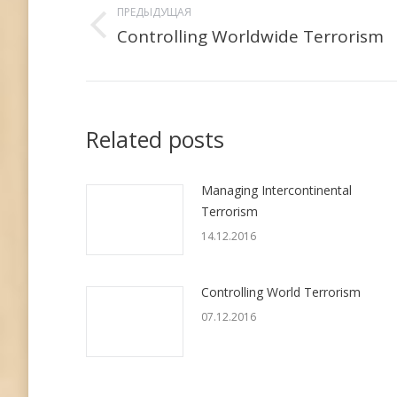
по
ПРЕДЫДУЩАЯ
Controlling Worldwide Terrorism
Предыдущая
записям
запись:
Related posts
Managing Intercontinental
Terrorism
14.12.2016
Controlling World Terrorism
07.12.2016