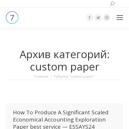
Поиск:
Страница
Страница
Страница
Facebook
Twitter
Dribbble
открывается
открывается
открывает
в
в
в
Архив категорий:
новом
новом
новом
окне
окне
окне
custom paper
Вы здесь:
Главная
Рубрика "custom paper"
How To Produce A Significant Scaled
Economical Accounting Exploration
Paper best service — ESSAYS24