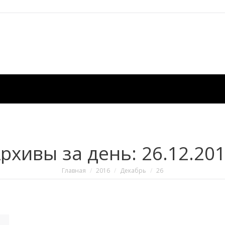
рхивы за день:
26.12.20
Вы здесь:
Главная
2016
Декабрь
26