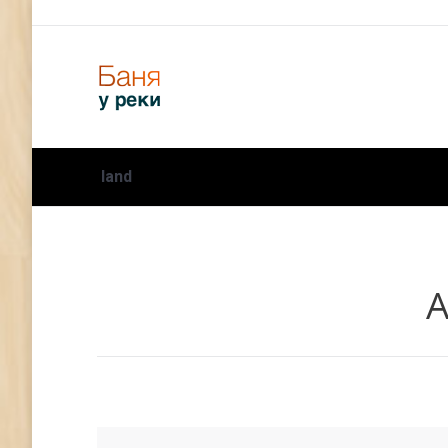
land
А