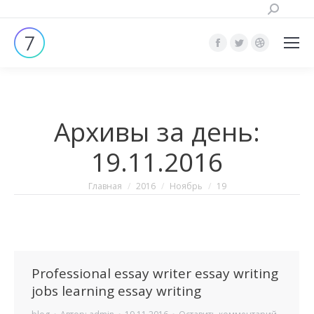
Поиск:
Страница
Страница
Страница
Facebook
Twitter
Dribbble
открывается
открывается
открывает
в
в
в
Архивы за день:
новом
новом
новом
окне
окне
окне
19.11.2016
Вы здесь:
Главная
2016
Ноябрь
19
Professional essay writer essay writing
jobs learning essay writing