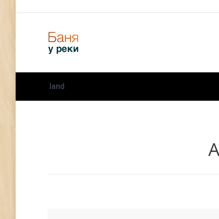
land
А