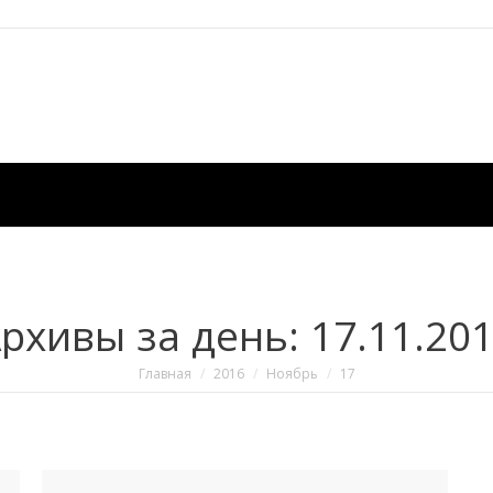
рхивы за день:
17.11.20
Вы здесь:
Главная
2016
Ноябрь
17