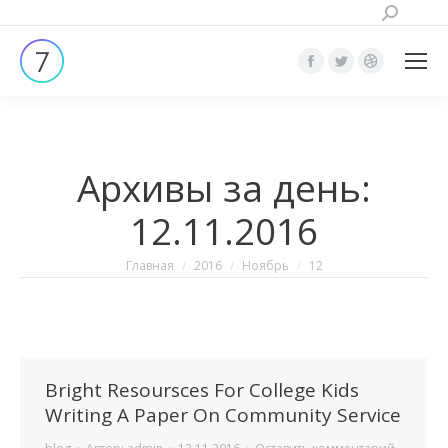
Поиск:
Страница
Страница
Страница
Facebook
Twitter
Dribbble
открывается
открывается
открывает
в
в
в
Архивы за день:
новом
новом
новом
окне
окне
окне
12.11.2016
Вы здесь:
Главная
2016
Ноябрь
12
Bright Resoursces For College Kids
Writing A Paper On Community Service