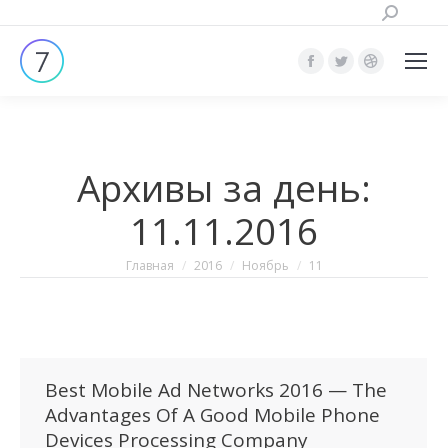
Поиск:
Страница
Страница
Страница
Facebook
Twitter
Dribbble
открывается
открывается
открывает
в
в
в
Архивы за день:
новом
новом
новом
окне
окне
окне
11.11.2016
Вы здесь:
Главная
2016
Ноябрь
11
Best Mobile Ad Networks 2016 — The
Advantages Of A Good Mobile Phone
Devices Processing Company