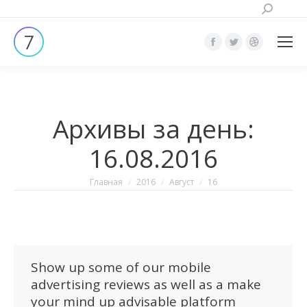
Поиск:
Страница
Страница
Страница
Facebook
Twitter
Dribbble
открывается
открывается
открывает
в
в
в
Архивы за день:
новом
новом
новом
окне
окне
окне
16.08.2016
Вы здесь:
Главная
2016
Август
16
Show up some of our mobile
advertising reviews as well as a make
your mind up advisable platform