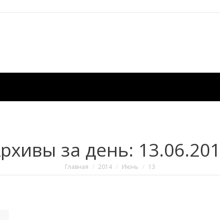
рхивы за день:
13.06.20
Вы здесь:
Главная
2014
Июнь
13