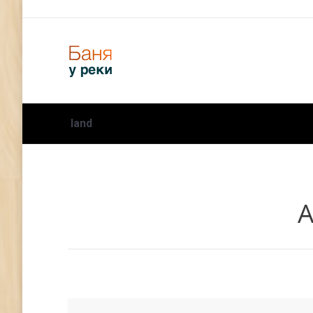
land
А