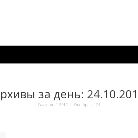
рхивы за день:
24.10.20
Вы здесь:
Главная
2012
Октябрь
24