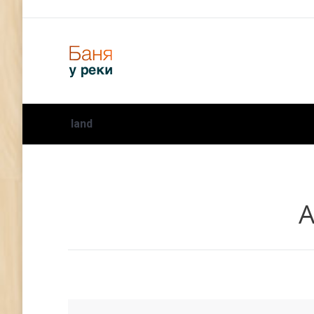
land
А