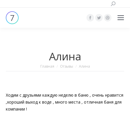
Поиск:
Страница
Страница
Страница
Facebook
Twitter
Dribbble
открывается
открывается
открывает
в
в
в
Алина
новом
новом
новом
окне
окне
окне
Вы здесь:
Главная
Отзывы
Алина
Ходим с друзьями каждую неделю в баню , очень нравится
,хороший выход к воде , много места , отличная баня для
компании !