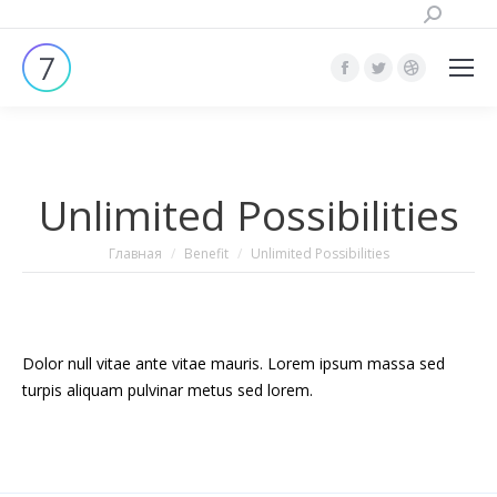
Поиск:
Страница
Страница
Страница
Facebook
Twitter
Dribbble
открывается
открывается
открывает
в
в
в
Unlimited Possibilities
новом
новом
новом
окне
окне
окне
Вы здесь:
Главная
Benefit
Unlimited Possibilities
Dolor null vitae ante vitae mauris. Lorem ipsum massa sed
turpis aliquam pulvinar metus sed lorem.